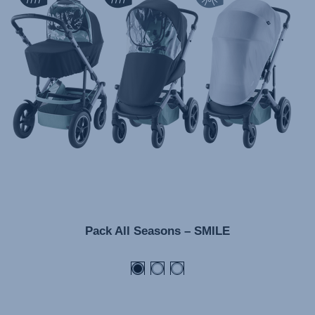
Manual de instruções (Português)
Istruzioni per l’uso (Italiano)
Инструкция пользователя (Русский язык)
Instrukcja użytkownika (Język polski)
Návod na použitie (Slovenský jazyk)
Инструкция за ползване (Български език)
Upute za uporabu (Hrvatski jezik)
Pokyny k použití (Čeština)
Brugerinstruktioner (Dansk)
Gebruiksinstructies (Nederlands)
Pack All Seasons – SMILE
Kasutusjuhend (Eesti keel)
Käyttöohjeet (Suomi)
Οδηγίες χρήσης (Ελληνική γλώσσα)
Használati útmutató (Magyar nyelv)