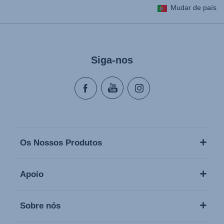
Mudar de país
Lietošanas instrukcija (Latviešu valoda)
Naudojimo instrukcija (Lietuvių kalba)
Monteringsanvisning (Norsk)
Siga-nos
Instrucţiuni de utilizare (Limba română)
Uputstvo za korišcenje (Srpski)
Navodila za uporabo (Slovenščina)
Bruksanvisning (Svenska)
Kullanım talimatı (Türkçe)
Os Nossos Produtos
Apoio
Sobre nós