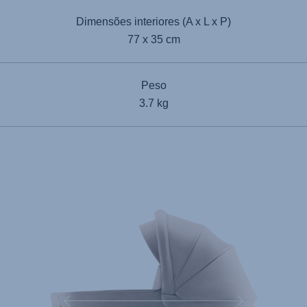
Dimensões interiores (A x L x P)
77 x 35 cm
Peso
3.7 kg