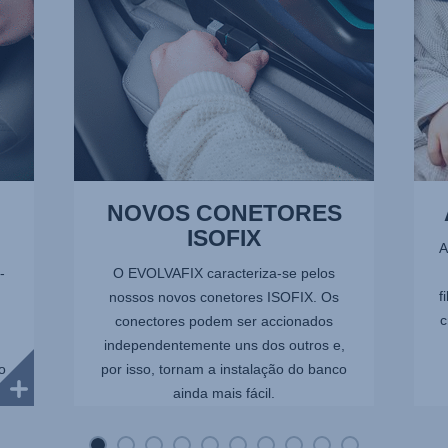
10
NOVOS CONETORES
ISOFIX
A
-
O EVOLVAFIX caracteriza-se pelos
f
nossos novos conetores ISOFIX. Os
c
conectores podem ser accionados
independentemente uns dos outros e,
o
por isso, tornam a instalação do banco
ainda mais fácil.