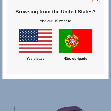
Browsing from the United States?
Visit our US website
Especificações
Yes please
Não, obrigado
Instalação virada para a frente
76 - 150 cm