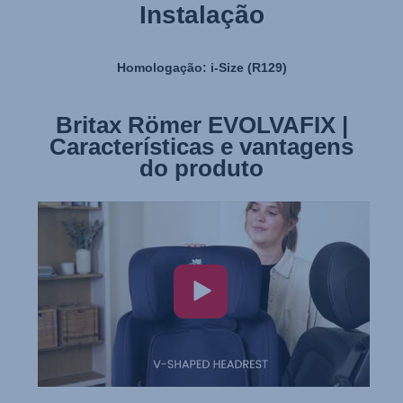
Instalação
Homologação: i-Size (R129)
Britax Römer EVOLVAFIX |
Britax Römer EVOLVAFIX |
Características e vantagens
Instalação
do produto