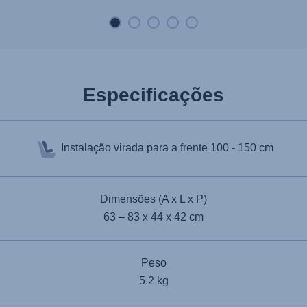
correcta. As marcações úteis na parte de
trás do apoio para a cabeça guiam...
Especificações
Instalação virada para a frente
100 - 150 cm
Dimensões (A x L x P)
63 – 83 x 44 x 42 cm
Peso
5.2 kg