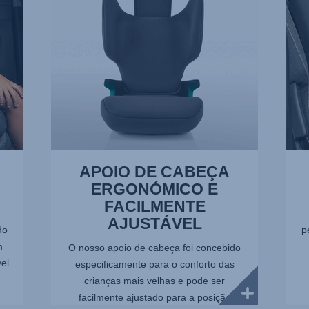
E
2
FACILMENTE
de
AJUSTÁVEL,
5
1
de
5
APOIO DE CABEÇA
ERGONÓMICO E
FACILMENTE
AJUSTÁVEL
do
p
m
O nosso apoio de cabeça foi concebido
el
especificamente para o conforto das
crianças mais velhas e pode ser
facilmente ajustado para a posição