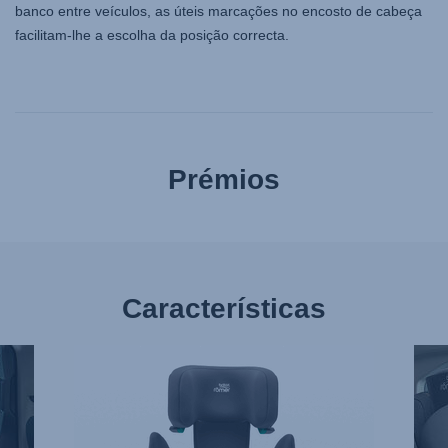
banco entre veículos, as úteis marcações no encosto de cabeça
facilitam-lhe a escolha da posição correcta.
Prémios
Características
APOIO
TRÊ
DE
CADE
CABEÇA
EM
ERGONÓMICO
FILA,