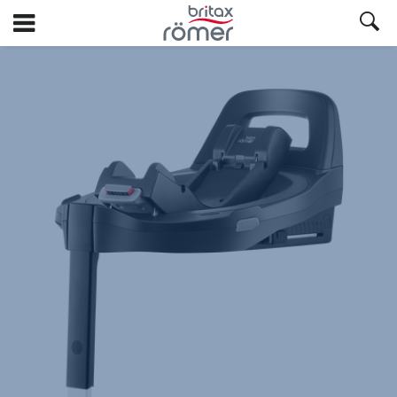
Ir
para
o
Britax
Britax
Britax
conteúdo
VARIO
VARIO
VARIO
principal
BASE
BASE
BASE
5Z
5Z
5Z
,
,
,
1
2
3
de
de
de
3
3
3