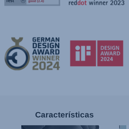
Características
NOVOS
UTIL