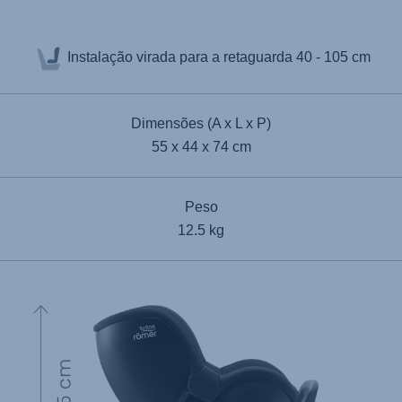
Instalação virada para a retaguarda
40 - 105 cm
Dimensões (A x L x P)
55 x 44 x 74 cm
Peso
12.5 kg