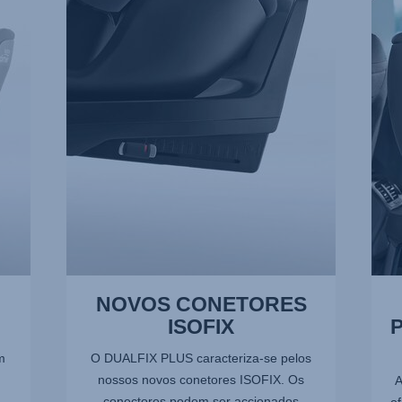
CONETORES
PRO
ISOFIX,
PARA
1
A
de
RET
11
2
de
11
NOVOS CONETORES
ISOFIX
m
O DUALFIX PLUS caracteriza-se pelos
nossos novos conetores ISOFIX. Os
A
conectores podem ser accionados
o