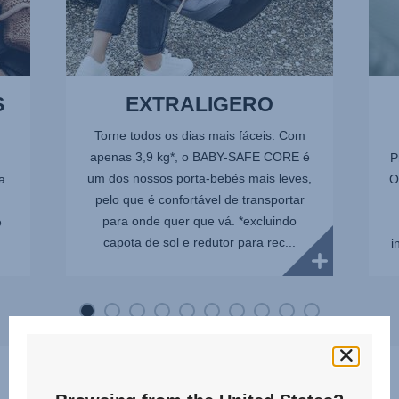
S
EXTRALIGERO
Torne todos os dias mais fáceis. Com
apenas 3,9 kg*, o BABY-SAFE CORE é
P
um dos nossos porta-bebés mais leves,
a
O
pelo que é confortável de transportar
para onde quer que vá. *excluindo
e
capota de sol e redutor para rec...
i