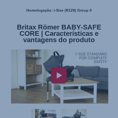
Homologação: i-Size (R129) Group 0
Britax Römer BABY-SAFE
Britax Römer BABY-SAFE
CORE | Características e
CORE | Instalação
vantagens do produto