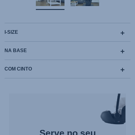
I-SIZE
NA BASE
COM CINTO
Serve no seu