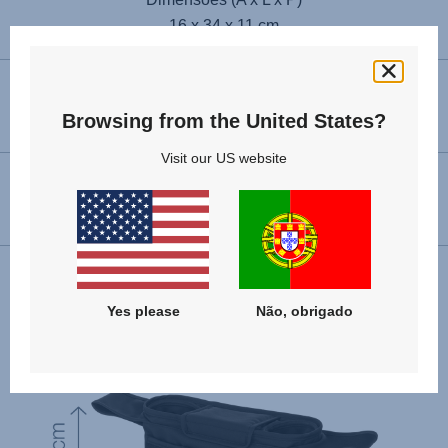
16 x 34 x 11 cm
Peso
0.3 kg
Browsing from the United States?
Visit our US website
Max. load
1 kg
Yes please
Não, obrigado