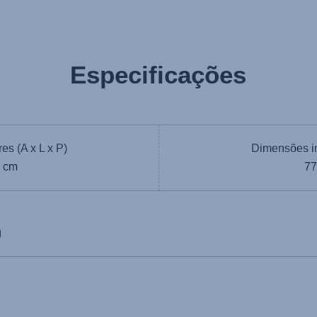
Especificações
es (A x L x P)
Dimensões int
3 cm
77
g