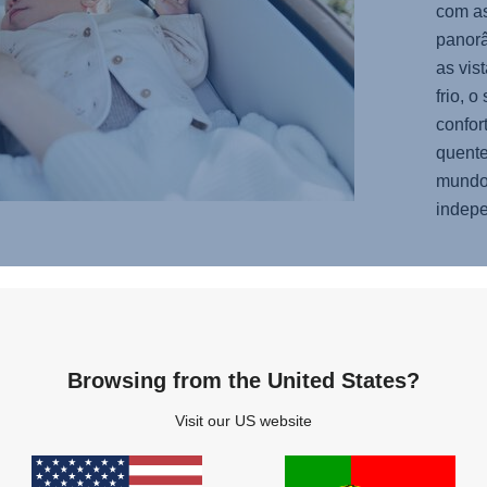
com as
panorâ
as vis
frio, 
confor
quente
mundo 
indep
total
Browsing from the United States?
nte.
odar -
Visit our US website
an, em