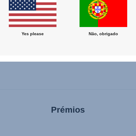
é
raças
 não
 Ou
Yes please
Não, obrigado
o de
mesmo
Prémios