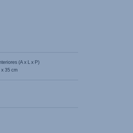
eriores (A x L x P)
 x 35 cm