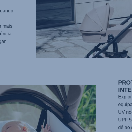
quando
 mais
rência
gar
PRO
INT
Explor
equipa
UV noc
UPF 50
dê ao 