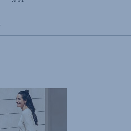
verão.
s