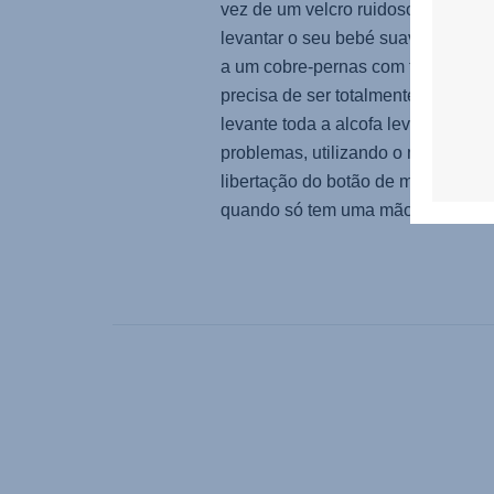
vez de um velcro ruidoso. Pode at
levantar o seu bebé suavemente g
a um cobre-pernas com fecho que
precisa de ser totalmente retirado.
levante toda a alcofa leve sem
problemas, utilizando o mecanism
libertação do botão de memória, 
quando só tem uma mão livre.