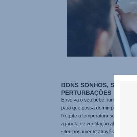
BONS SONHOS, SEM
PERTURBAÇÕES
Envolva o seu bebé numa proteção 
para que possa dormir profundame
Regule a temperatura sem o incom
a janela de ventilação abre-se
silenciosamente através de um ím