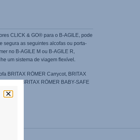
ores CLICK & GO® para o
B-AGILE
, pode
l e segura as seguintes alcofas ou porta-
ömer
no
B-AGILE M
ou
B-AGILE R
,
he um sistema de viagem flexível.
lcofa BRITAX RÖMER Carrycot, BRITAX
i-SIZE, e BRITAX RÖMER BABY-SAFE