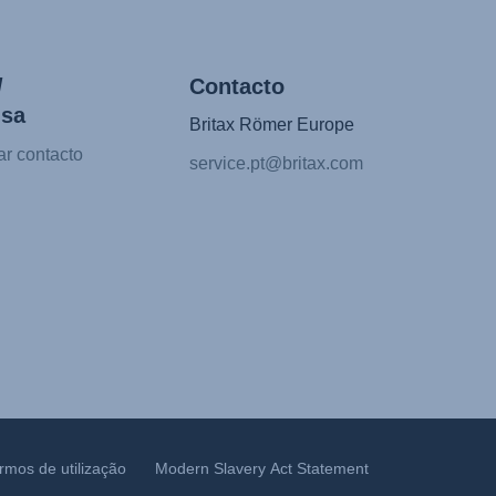
/
Contacto
nsa
Britax Römer Europe
ar contacto
service.pt@britax.com
rmos de utilização
Modern Slavery Act Statement