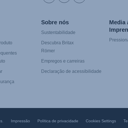
Sobre nós
Media 
Impre
Sustentabilidade
Pression
roduto
Descubra Britax
Römer
equentes
uto
Empregos e carreiras
r
Declaração de acessibilidade
gurança
s.
Impressão
Política de privacidade
Cookies Settings
Te