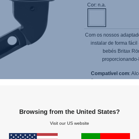
Cor: n.a.
Com os nossos adaptad
instalar de forma fáci
bebés
Britax R
proporcionando-l
Compatível com
: A
RÖMER BABY-SAFE 2 
Browsing from the United States?
Produtos relacionados
Visit our US website