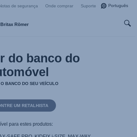
Português
Notas de segurança
Onde comprar
Suporte
 Britax Römer
or do banco do
utomóvel
 O BANCO DO SEU VEÍCULO
NTRE UM RETALHISTA
vel para estes produtos:
MAX-SAFE PRO, KIDFIX i-SIZE, MAX-WAY