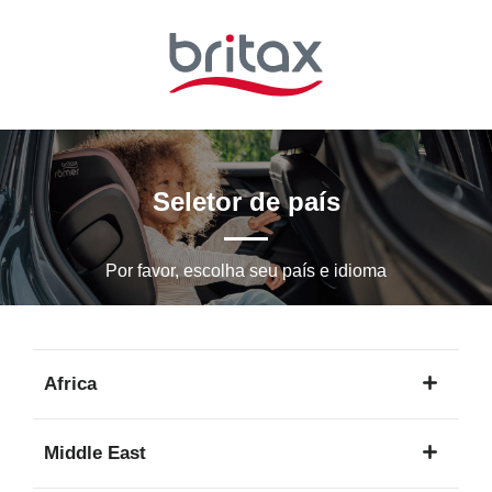
Ir
para
o
conteúdo
principal
Seletor de país
Por favor, escolha seu país e idioma
Africa
1
Middle East
idioma