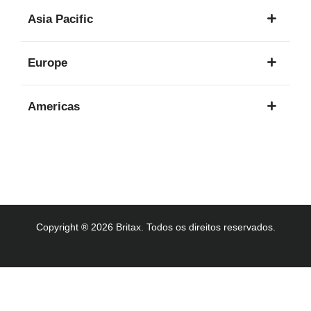
1
Asia Pacific
idioma
8
Europe
idiomas
16
Americas
idiomas
3
idiomas
Copyright ® 2026 Britax. Todos os direitos reservados.