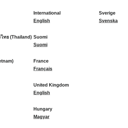
l
l
a
s
k
o
i
a
r
p
a
r
International
Sverige
k
n
k
a
I
:
t
S
English
Svenska
a
d
:
ñ
n
u
v
:
:
a
t
g
e
ไทย (Thailand)
Suomi
:
e
S
a
r
Suomi
r
u
l
i
n
o
:
g
etnam)
France
a
m
F
e
Français
t
i
r
:
i
:
a
United Kingdom
o
n
U
English
n
c
n
a
e
i
Hungary
l
:
t
H
Magyar
:
e
u