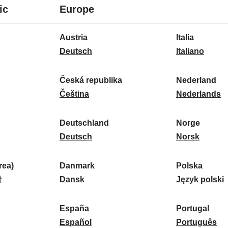
8
16
ic
Europe
idiomas
idiomas
16
Austria
Italia
idiomas
A
I
Deutsch
Italiano
u
t
s
a
Česká republika
Nederland
t
Č
l
N
Čeština
Nederlands
r
e
i
e
i
s
a
d
Deutschland
Norge
a
k
D
:
e
N
Deutsch
Norsk
:
á
e
r
o
r
u
l
r
ea)
Danmark
Polska
e
t
D
a
g
P
말
Dansk
Język polski
p
s
a
n
e
o
u
c
n
d
:
l
d
España
Portugal
b
h
m
E
:
s
P
Español
Português