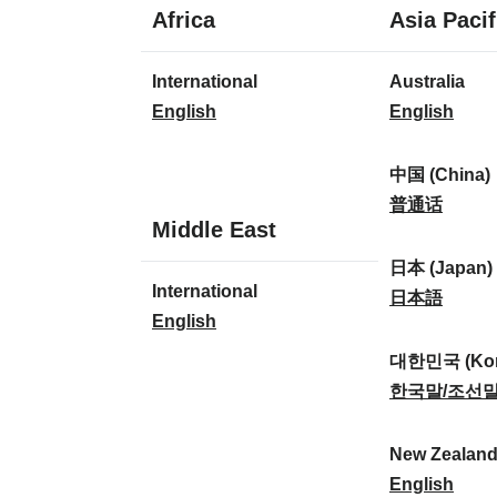
1
Africa
Asia Pacif
idioma
1
8
International
Australia
idioma
idiomas
I
A
English
English
n
u
t
s
中国 (China)
e
t
中
普通话
1
Middle East
r
r
国
idioma
n
a
(
日本 (Japan)
1
International
a
l
C
日
日本語
idioma
I
English
t
i
h
本
n
i
a
i
(
대한민국 (Kor
t
o
:
n
J
대
한국말/조선
e
n
a
a
한
r
a
)
p
민
New Zealan
n
l
:
a
국
N
English