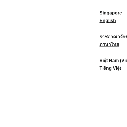
a
:
n
(
e
t
)
K
w
Singapore
i
:
o
Z
S
English
o
r
e
i
n
e
a
n
ราชอาณาจักร
a
a
l
g
ร
ภาษาไทย
l
)
a
a
า
:
:
n
p
ช
Việt Nam (Vi
d
o
อ
V
Tiếng Việt
:
r
า
i
e
ณ
ệ
:
า
t
จั
N
ก
a
ร
m
ไ
(