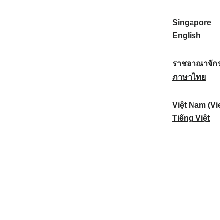
a
:
n
(
e
t
)
K
w
Singapore
i
:
o
Z
S
English
o
r
e
i
n
e
a
n
ราชอาณาจักร
a
a
l
g
ร
ภาษาไทย
l
)
a
a
า
:
:
n
p
ช
Việt Nam (Vi
d
o
อ
V
Tiếng Việt
:
r
า
i
e
ณ
ệ
:
า
t
จั
N
ก
a
ร
m
ไ
(