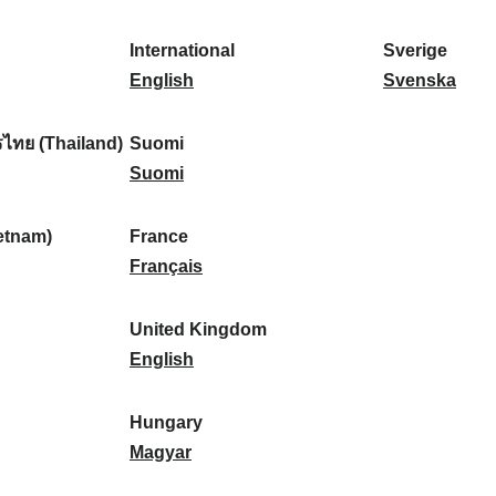
l
l
a
s
k
o
i
a
r
p
a
r
International
Sverige
k
n
k
a
I
:
t
S
English
Svenska
a
d
:
ñ
n
u
v
:
:
a
t
g
e
ไทย (Thailand)
Suomi
:
e
S
a
r
Suomi
r
u
l
i
n
o
:
g
etnam)
France
a
m
F
e
Français
t
i
r
:
i
:
a
United Kingdom
o
n
U
English
n
c
n
a
e
i
Hungary
l
:
t
H
Magyar
:
e
u