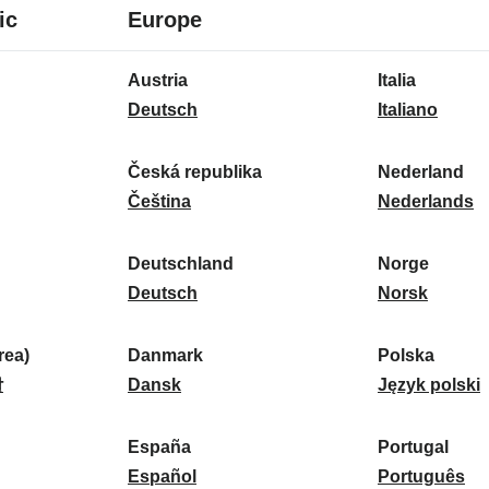
8
16
ic
Europe
idiomas
idiomas
16
Austria
Italia
idiomas
A
I
Deutsch
Italiano
u
t
s
a
Česká republika
Nederland
t
Č
l
N
Čeština
Nederlands
r
e
i
e
i
s
a
d
Deutschland
Norge
a
k
D
:
e
N
Deutsch
Norsk
:
á
e
r
o
r
u
l
r
ea)
Danmark
Polska
e
t
D
a
g
P
말
Dansk
Język polski
p
s
a
n
e
o
u
c
n
d
:
l
d
España
Portugal
b
h
m
E
:
s
P
Español
Português