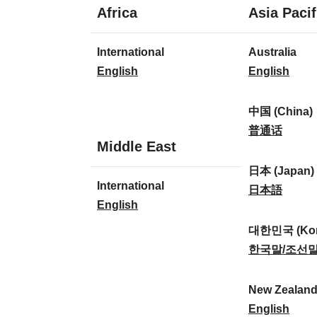
1
Africa
Asia Pacif
idioma
1
8
International
Australia
idioma
idiomas
I
A
English
English
n
u
t
s
中国 (China)
e
t
中
普通话
1
Middle East
r
r
国
idioma
n
a
(
日本 (Japan)
1
International
a
l
C
日
日本語
idioma
I
English
t
i
h
本
n
i
a
i
(
대한민국 (Kor
t
o
:
n
J
대
한국말/조선
e
n
a
a
한
r
a
)
p
민
New Zealan
n
l
:
a
국
N
English