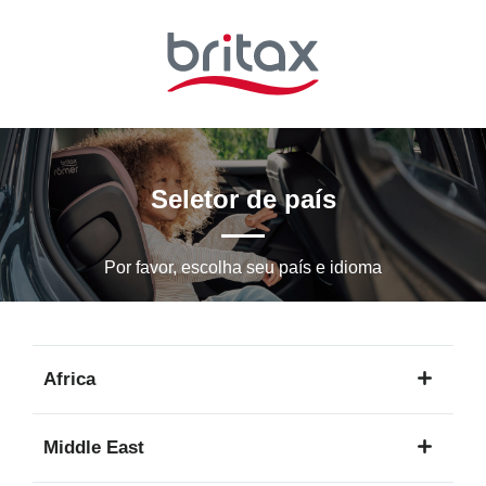
Ir
para
o
conteúdo
principal
Seletor de país
Por favor, escolha seu país e idioma
Africa
1
Middle East
idioma