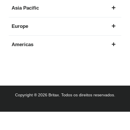
1
Asia Pacific
idioma
8
Europe
idiomas
16
Americas
idiomas
3
idiomas
Copyright ® 2026 Britax. Todos os direitos reservados.