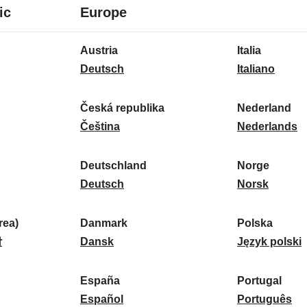
8
16
ic
Europe
idiomas
idiomas
16
Austria
Italia
idiomas
A
I
Deutsch
Italiano
u
t
s
a
Česká republika
Nederland
t
Č
l
N
Čeština
Nederlands
r
e
i
e
i
s
a
d
Deutschland
Norge
a
k
D
:
e
N
Deutsch
Norsk
:
á
e
r
o
r
u
l
r
ea)
Danmark
Polska
e
t
D
a
g
P
말
Dansk
Język polski
p
s
a
n
e
o
u
c
n
d
:
l
d
España
Portugal
b
h
m
E
:
s
P
Español
Português