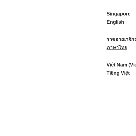
a
:
n
(
e
t
)
K
w
Singapore
i
:
o
Z
S
English
o
r
e
i
n
e
a
n
ราชอาณาจักร
a
a
l
g
ร
ภาษาไทย
l
)
a
a
า
:
:
n
p
ช
Việt Nam (Vi
d
o
อ
V
Tiếng Việt
:
r
า
i
e
ณ
ệ
:
า
t
จั
N
ก
a
ร
m
ไ
(