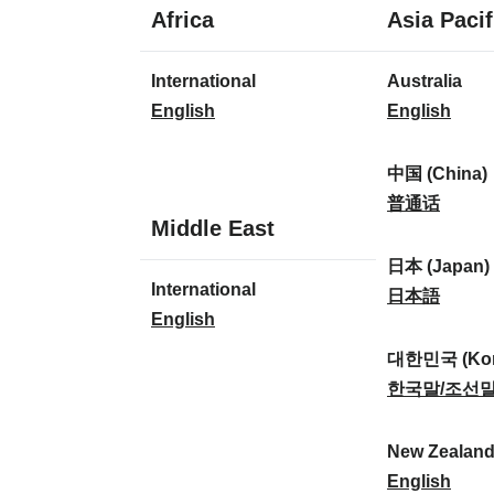
1
Africa
Asia Pacif
idioma
1
8
International
Australia
idioma
idiomas
I
A
English
English
n
u
t
s
中国 (China)
e
t
中
普通话
1
Middle East
r
r
国
idioma
n
a
(
日本 (Japan)
1
International
a
l
C
日
日本語
idioma
I
English
t
i
h
本
n
i
a
i
(
대한민국 (Kor
t
o
:
n
J
대
한국말/조선
e
n
a
a
한
r
a
)
p
민
New Zealan
n
l
:
a
국
N
English