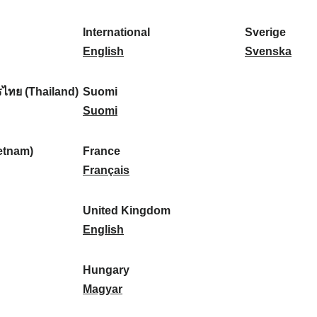
l
l
a
s
k
o
i
a
r
p
a
r
International
Sverige
k
n
k
a
I
:
t
S
English
Svenska
a
d
:
ñ
n
u
v
:
:
a
t
g
e
ไทย (Thailand)
Suomi
:
e
S
a
r
Suomi
r
u
l
i
n
o
:
g
etnam)
France
a
m
F
e
Français
t
i
r
:
i
:
a
United Kingdom
o
n
U
English
n
c
n
a
e
i
Hungary
l
:
t
H
Magyar
:
e
u