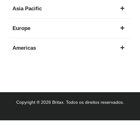
1
Asia Pacific
idioma
8
Europe
idiomas
16
Americas
idiomas
3
idiomas
Copyright ® 2026 Britax. Todos os direitos reservados.