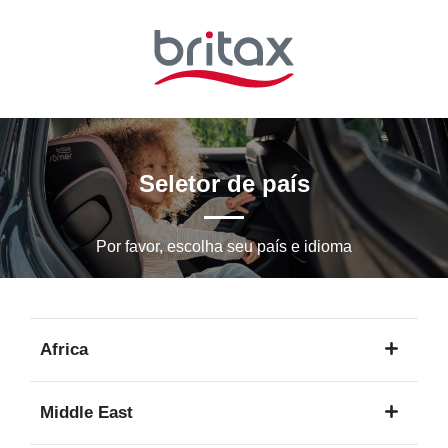
Ir
para
o
conteúdo
principal
Seletor de país
Por favor, escolha seu país e idioma
Africa
1
Middle East
idioma