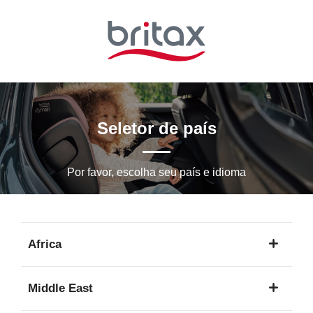
Ir
para
o
conteúdo
principal
Seletor de país
Por favor, escolha seu país e idioma
Africa
1
Middle East
idioma