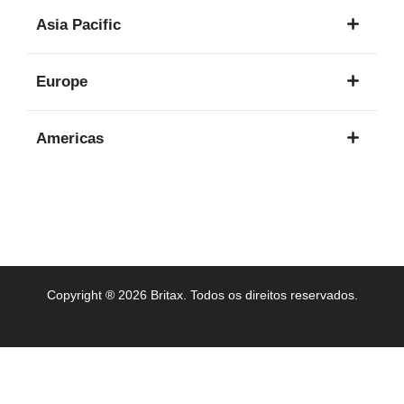
1
Asia Pacific
idioma
8
Europe
idiomas
16
Americas
idiomas
3
idiomas
Copyright ® 2026 Britax. Todos os direitos reservados.