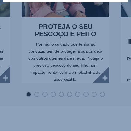
E
PROTEJA O SEU
PESCOÇO E PEITO
Por muito cuidado que tenha ao
es
conduzir, tem de proteger a sua criança
ue
dos outros utentes da estrada. Proteja o
P
.
precioso pescoço do seu filho num
impacto frontal com a almofadinha de
absorç&atil...
re