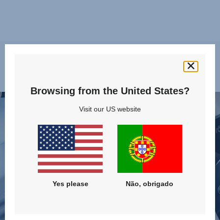
Características
Browsing from the United States?
PROTEJA
PRO
Visit our US website
O
AVA
SEU
CON
PESCOÇO
IMP
E
LATE
PEITO,
-
1
SICT,
de
2
Yes please
Não, obrigado
10
de
10