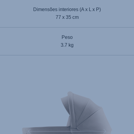
Dimensões interiores (A x L x P)
77 x 35 cm
Peso
3.7 kg