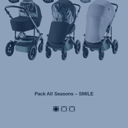
Manual de instruções (Português)
Istruzioni per l’uso (Italiano)
Инструкция пользователя (Русский язык)
Instrukcja użytkownika (Język polski)
Návod na použitie (Slovenský jazyk)
Инструкция за ползване (Български език)
Upute za uporabu (Hrvatski jezik)
Pokyny k použití (Čeština)
Brugerinstruktioner (Dansk)
Gebruiksinstructies (Nederlands)
Pack All Seasons – SMILE
Kasutusjuhend (Eesti keel)
Käyttöohjeet (Suomi)
Οδηγίες χρήσης (Ελληνική γλώσσα)
Használati útmutató (Magyar nyelv)