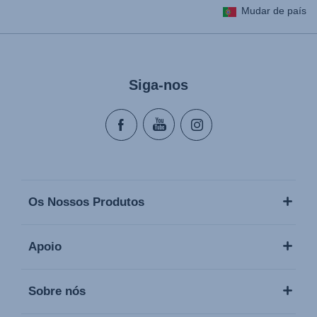
Mudar de país
Lietošanas instrukcija (Latviešu valoda)
Naudojimo instrukcija (Lietuvių kalba)
Monteringsanvisning (Norsk)
Siga-nos
Instrucţiuni de utilizare (Limba română)
Uputstvo za korišcenje (Srpski)
Navodila za uporabo (Slovenščina)
Bruksanvisning (Svenska)
Kullanım talimatı (Türkçe)
Os Nossos Produtos
Apoio
Sobre nós