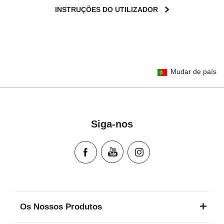
INSTRUÇÕES DO UTILIZADOR
User Instructions (English)
Mudar de país
Gebrauchsanleitung (Deutsch)
تعليمات المستخدم) اَللُّغَةُ اَلْعَرَبِيَّة)
Mode d'emploi (Français)
Instrucciones del usuario (Español)
Siga-nos
Manual de instruções (Português)
Istruzioni per l’uso (Italiano)
Инструкция пользователя (Русский язык)
Instrukcja użytkownika (Język polski)
Návod na použitie (Slovenský jazyk)
Инструкция за ползване (Български език)
Os Nossos Produtos
Upute za uporabu (Hrvatski jezik)