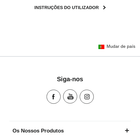
INSTRUÇÕES DO UTILIZADOR
User Instructions (English)
Mudar de país
Gebrauchsanleitung (Deutsch)
تعليمات المستخدم) اَللُّغَةُ اَلْعَرَبِيَّة)
Mode d'emploi (Français)
Instrucciones del usuario (Español)
Siga-nos
Manual de instruções (Português)
Istruzioni per l’uso (Italiano)
Инструкция пользователя (Русский язык)
Instrukcja użytkownika (Język polski)
Návod na použitie (Slovenský jazyk)
Инструкция за ползване (Български език)
Os Nossos Produtos
Upute za uporabu (Hrvatski jezik)