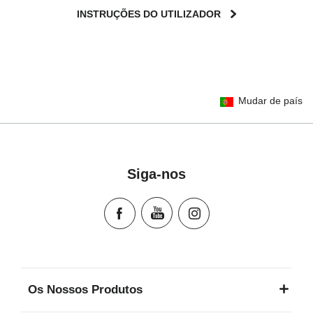
INSTRUÇÕES DO UTILIZADOR
User Instructions (English)
Mudar de país
Gebrauchsanleitung (Deutsch)
تعليمات المستخدم) اَللُّغَةُ اَلْعَرَبِيَّة)
Mode d'emploi (Français)
Instrucciones del usuario (Español)
Siga-nos
Manual de instruções (Português)
Istruzioni per l’uso (Italiano)
Инструкция пользователя (Русский язык)
Instrukcja użytkownika (Język polski)
Návod na použitie (Slovenský jazyk)
Инструкция за ползване (Български език)
Os Nossos Produtos
Upute za uporabu (Hrvatski jezik)