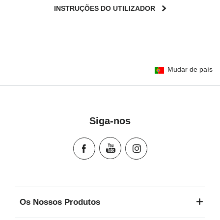
INSTRUÇÕES DO UTILIZADOR
User Instructions (English)
Mudar de país
Gebrauchsanleitung (Deutsch)
تعليمات المستخدم) اَللُّغَةُ اَلْعَرَبِيَّة)
Mode d'emploi (Français)
Instrucciones del usuario (Español)
Siga-nos
Manual de instruções (Português)
Istruzioni per l’uso (Italiano)
Инструкция пользователя (Русский язык)
Instrukcja użytkownika (Język polski)
Návod na použitie (Slovenský jazyk)
Инструкция за ползване (Български език)
Os Nossos Produtos
Upute za uporabu (Hrvatski jezik)