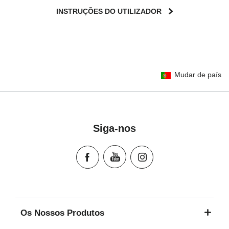
INSTRUÇÕES DO UTILIZADOR
User Instructions (English)
Mudar de país
Gebrauchsanleitung (Deutsch)
تعليمات المستخدم) اَللُّغَةُ اَلْعَرَبِيَّة)
Mode d'emploi (Français)
Instrucciones del usuario (Español)
Siga-nos
Manual de instruções (Português)
Istruzioni per l’uso (Italiano)
Инструкция пользователя (Русский язык)
Instrukcja użytkownika (Język polski)
Návod na použitie (Slovenský jazyk)
Инструкция за ползване (Български език)
Os Nossos Produtos
Upute za uporabu (Hrvatski jezik)