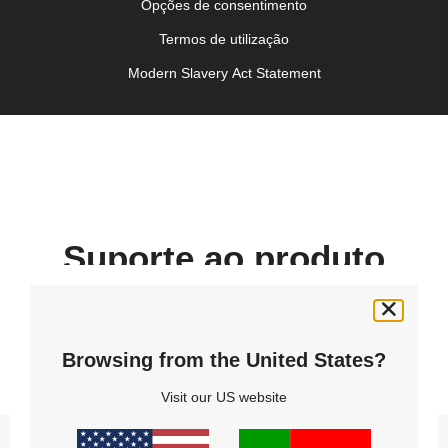
Kullanım talimatı (Türkçe)
Opções de consentimento
Termos de utilização
Modern Slavery Act Statement
Suporte ao produto
Obtenha ajuda para instalação,
utilização e manutenção
Browsing from the United States?
Visit our US website