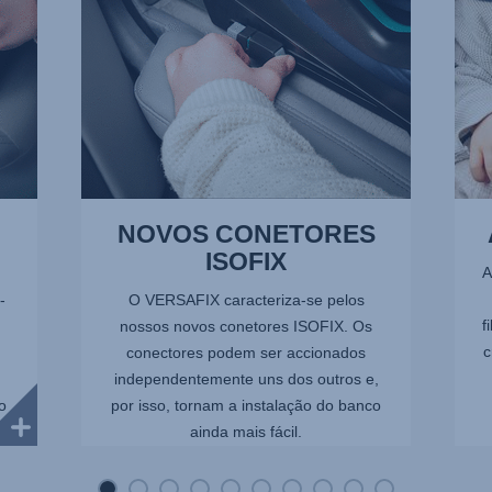
10
NOVOS CONETORES
ISOFIX
A
-
O VERSAFIX caracteriza-se pelos
f
nossos novos conetores ISOFIX. Os
c
conectores podem ser accionados
independentemente uns dos outros e,
o
por isso, tornam a instalação do banco
ainda mais fácil.