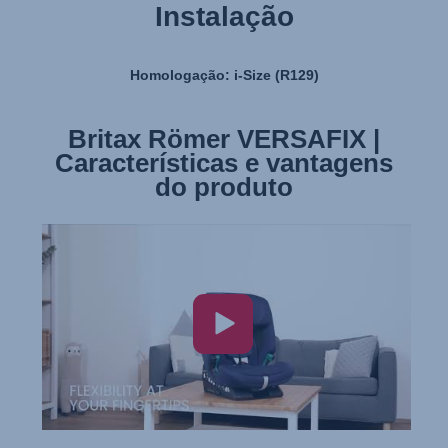
Instalação
Homologação: i-Size (R129)
Britax Römer VERSAFIX |
Britax Römer VERSAFIX |
Características e vantagens
Instalação
do produto