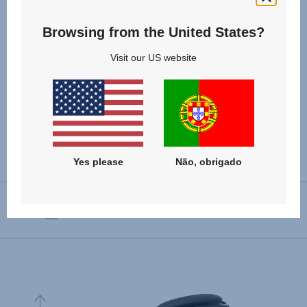
Browsing from the United States?
Visit our US website
Especificações
Yes please
Não, obrigado
Instalação virada para a frente
76 - 150 cm