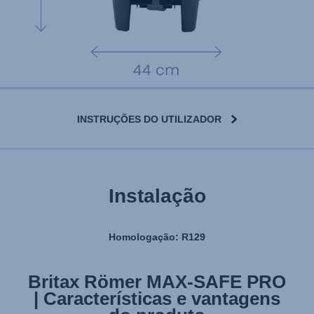
INSTRUÇÕES DO UTILIZADOR
Instalação
Homologação: R129
Britax Römer MAX-SAFE PRO
Britax Römer MAX-SAFE PRO
| Características e vantagens
| Instalação