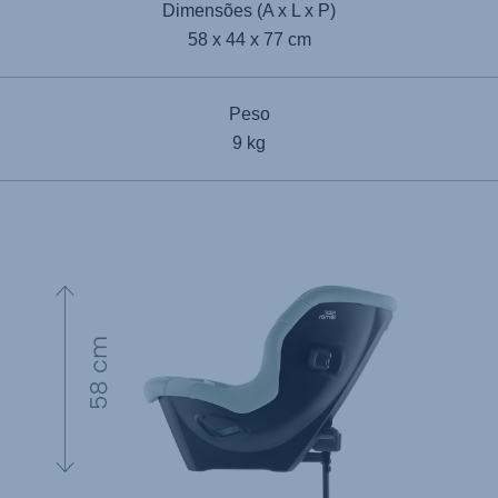
Dimensões (A x L x P)
58 x 44 x 77 cm
Peso
9 kg