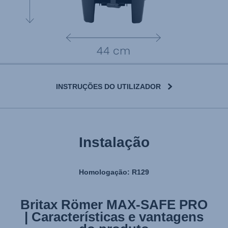
INSTRUÇÕES DO UTILIZADOR
Instalação
Homologação: R129
Britax Römer MAX-SAFE PRO
Britax Römer MAX-SAFE PRO
| Características e vantagens
| Instalação