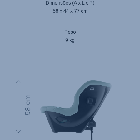
Dimensões (A x L x P)
58 x 44 x 77 cm
Peso
9 kg