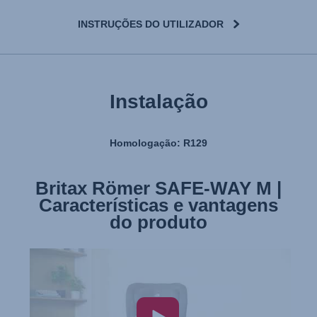
INSTRUÇÕES DO UTILIZADOR
Instalação
Homologação: R129
Britax Römer SAFE-WAY M |
Britax Römer SAFE-WAY M |
Características e vantagens
Instalação
do produto