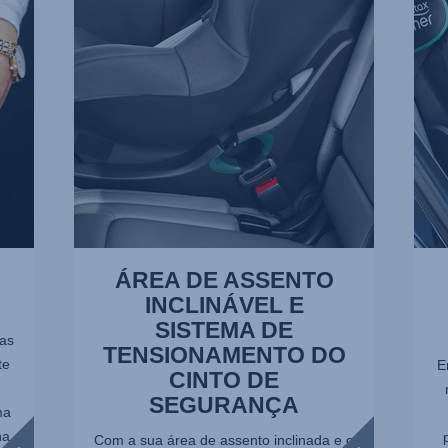
INCLINÁVEL
SEG
E
2
SISTEMA
de
DE
7
TENSIONAMENTO
DO
CINTO
DE
SEGURANÇA,
1
de
7
ÁREA DE ASSENTO
INCLINÁVEL E
SISTEMA DE
sas
TENSIONAMENTO DO
te
E
CINTO DE
SEGURANÇA
ma
na
Com a sua área de assento inclinada e o