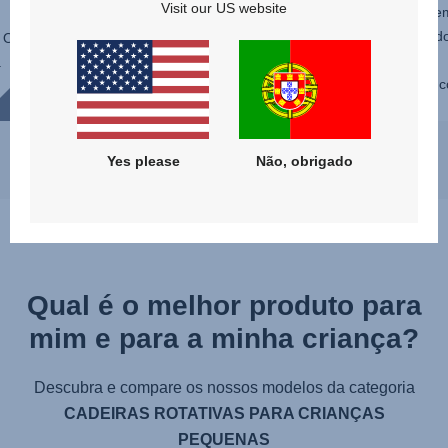
Visit our US website
frente ou contramarcha, reclinada,
em
direita ou em qualquer posição
d
. O
intermédia, a rotação de 360° do
a
DUALFIX PRO M faz com que seja
c
rápido e fácil colocar e retirar a sua
crianç...
..
Yes please
Não, obrigado
Qual é o melhor produto para
mim e para a minha criança?
Descubra e compare os nossos modelos da categoria
CADEIRAS ROTATIVAS PARA CRIANÇAS
PEQUENAS