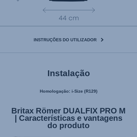
INSTRUÇÕES DO UTILIZADOR
Instalação
Homologação: i-Size (R129)
Britax Römer DUALFIX PRO M
Britax Römer DUALFIX PRO M
| Características e vantagens
| Instalação
do produto