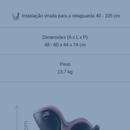
Instalação virada para a retaguarda
40 - 105 cm
Dimensões (A x L x P)
48 - 60 x 44 x 74 cm
Peso
13.7 kg