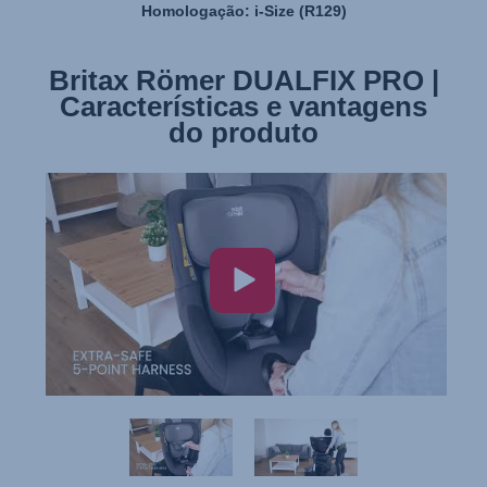
Homologação: i-Size (R129)
Britax Römer DUALFIX PRO |
Britax Römer DUALFIX PRO |
Características e vantagens
Instalação
do produto