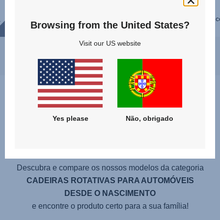
intermédia, a rotação de 360° do
DUALFIX PRO faz com que seja rápido
c
a
Browsing from the United States?
e fácil colocar e retirar a sua criança ...
ue
..
Visit our US website
Yes please
Não, obrigado
Qual é o melhor produto para
mim e para a minha criança?
Descubra e compare os nossos modelos da categoria
CADEIRAS ROTATIVAS PARA AUTOMÓVEIS
DESDE O NASCIMENTO
e encontre o produto certo para a sua família!