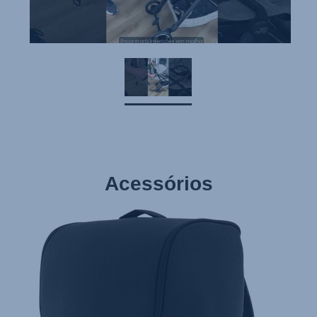
Pokyny k použití (Čeština)
Brugerinstruktioner (Dansk)
Gebruiksinstructies (Nederlands)
Kasutusjuhend (Eesti keel)
Käyttöohjeet (Suomi)
Οδηγίες χρήσης (Ελληνική γλώσσα)
עברית) מדריך למשתמש)
Acessórios
Használati útmutató (Magyar nyelv)
Lietošanas instrukcija (Latviešu valoda)
Monteringsanvisning (Norsk)
Instrucţiuni de utilizare (Limba română)
Uputstvo za korišcenje (Srpski)
Navodila za uporabo (Slovenščina)