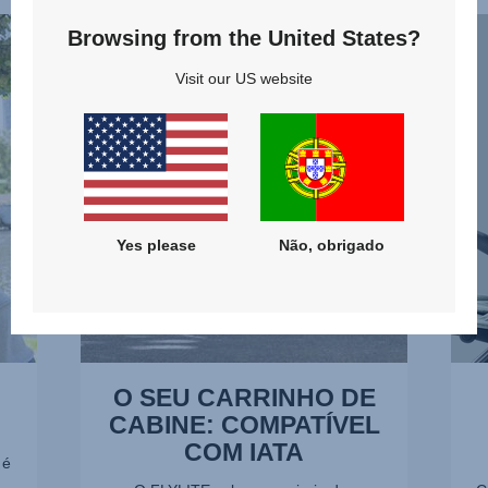
O
CAP
Browsing from the United States?
SEU
EXT
CARRINHO
EXTE
Visit our US website
DE
2
CABINE:
de
COMPATÍVEL
13
COM
IATA,
1
Yes please
Não, obrigado
de
13
O SEU CARRINHO DE
CABINE: COMPATÍVEL
COM IATA
 é