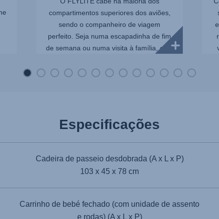
O FLYLITE cabe na maioria dos
C
ne
compartimentos superiores dos aviões,
sendo o companheiro de viagem
e
perfeito. Seja numa escapadinha de fim
de semana ou numa visita à família, este
carrinho é...
Especificações
Cadeira de passeio desdobrada (A x L x P)
103 x 45 x 78 cm
Carrinho de bebé fechado (com unidade de assento
e rodas) (A x L x P)