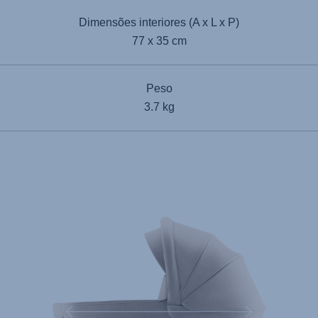
Dimensões interiores (A x L x P)
77 x 35 cm
Peso
3.7 kg