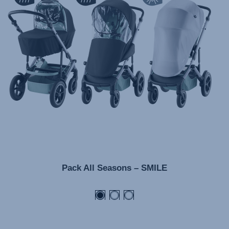
Manual de instruções (Português)
Istruzioni per l’uso (Italiano)
Инструкция пользователя (Русский язык)
Instrukcja użytkownika (Język polski)
Návod na použitie (Slovenský jazyk)
Инструкция за ползване (Български език)
Upute za uporabu (Hrvatski jezik)
Pokyny k použití (Čeština)
Brugerinstruktioner (Dansk)
Gebruiksinstructies (Nederlands)
Pack All Seasons – SMILE
Kasutusjuhend (Eesti keel)
Käyttöohjeet (Suomi)
Οδηγίες χρήσης (Ελληνική γλώσσα)
Használati útmutató (Magyar nyelv)