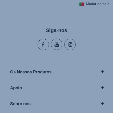
Mudar de país
Lietošanas instrukcija (Latviešu valoda)
Naudojimo instrukcija (Lietuvių kalba)
Monteringsanvisning (Norsk)
Siga-nos
Instrucţiuni de utilizare (Limba română)
Uputstvo za korišcenje (Srpski)
Navodila za uporabo (Slovenščina)
Bruksanvisning (Svenska)
Kullanım talimatı (Türkçe)
Os Nossos Produtos
Apoio
Sobre nós