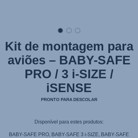
iSENSE
iSENSE
iSENSE
,
,
,
1
2
3
de
de
de
3
3
3
Kit de montagem para
aviões – BABY-SAFE
PRO / 3 i-SIZE /
iSENSE
PRONTO PARA DESCOLAR
Disponível para estes produtos:
BABY-SAFE PRO, BABY-SAFE 3 i-SIZE, BABY-SAFE