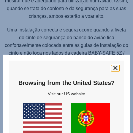
mostrar que é adequado para utilização num avião. Assim,
quando se trata do conforto e da segurança para as suas
crianças, ambos estarão a voar alto.
Uma instalação correcta e segura ocorre quando a fivela
do cinto de segurança do banco do avião fica
confortavelmente colocada entre as guias de instalação do
cinto e não toca nos lados da cadeira BABY-SAFE 5Z /
BABY-SAFE 3 i-SIZE / BABY-SAFE iSENSE.
Se o cinto do avião estiver a tocar nos lados do BABY-
SAFE 5Z / BABY-SAFE 3 i-SIZE / BABY-SAFE iSENSE,
Browsing from the United States?
deve adicionar o kit de montagem para aviões para reduzir
Visit our US website
o comprimento do cinto de segurança do avião e garantir
que a fivela do cinto de segurança está na posição
correcta.
(consulte o manual do utilizador para obter instruções